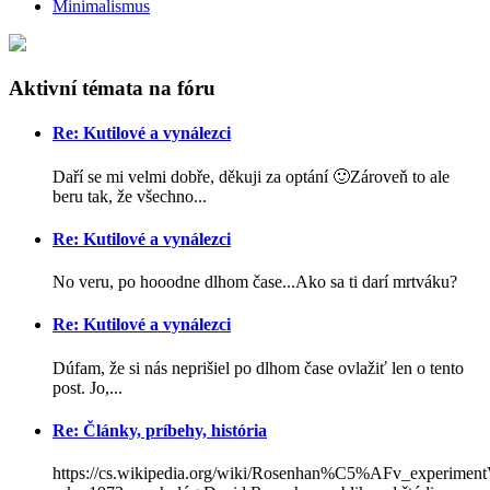
Minimalismus
Aktivní témata na fóru
Re: Kutilové a vynálezci
Daří se mi velmi dobře, děkuji za optání 🙂Zároveň to ale
beru tak, že všechno...
Re: Kutilové a vynálezci
No veru, po hooodne dlhom čase...Ako sa ti darí mrtváku?
Re: Kutilové a vynálezci
Dúfam, že si nás neprišiel po dlhom čase ovlažiť len o tento
post. Jo,...
Re: Články, príbehy, história
https://cs.wikipedia.org/wiki/Rosenhan%C5%AFv_experimen