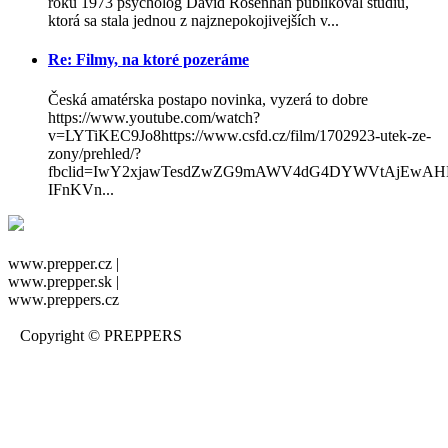
roku 1973 psychológ David Rosenhan publikoval štúdiu,
ktorá sa stala jednou z najznepokojivejších v...
Re: Filmy, na ktoré pozeráme
Česká amatérska postapo novinka, vyzerá to dobre
https://www.youtube.com/watch?
v=LYTiKEC9Jo8https://www.csfd.cz/film/1702923-utek-ze-
zony/prehled/?
fbclid=IwY2xjawTesdZwZG9mAWV4dG4DYWVtAjEwA
IFnKVn...
www.prepper.cz |
www.prepper.sk |
www.preppers.cz
Copyright © PREPPERS