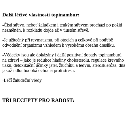
Další léčivé vlastnosti topinambur:
-Čistí střevo, neboť žaludkem i tenkým střevem prochází po požití
nezměněn, k rozkladu dojde až v tlustém střevě.
-Je užitečný při revmatismu, při otocích a celkově při potřebě
odvodnění organizmu vzhledem k vysokému obsahu draslíku.
-Vědecky jsou ale dokázány i další pozitivní dopady topinamburů
na zdraví – jako je redukce hladiny cholesterolu, regulace krevního
tlaku, detoxikační účinky jater, žlučníku a ledvin, ateroskleróza, dna
jakož i dlouhodobá ochrana proti stresu.
-Léčí žaludeční vředy.
TŘI RECEPTY PRO RADOST: