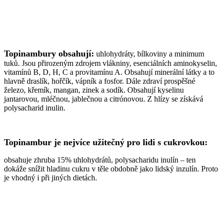
Topinambury obsahují:
uhlohydráty, bílkoviny a minimum
tuků. Jsou přirozeným zdrojem vlákniny, esenciálních aminokyselin,
vitamínů B, D, H, C a provitamínu A. Obsahují minerální látky a to
hlavně draslík, hořčík, vápník a fosfor. Dále zdraví prospěšné
železo, křemík, mangan, zinek a sodík. Obsahují kyselinu
jantarovou, mléčnou, jablečnou a citrónovou. Z hlízy se získává
polysacharid inulin.
Topinambur je nejvíce užitečný pro lidi s cukrovkou:
obsahuje zhruba 15% uhlohydrátů, polysacharidu inulín – ten
dokáže snížit hladinu cukru v těle obdobně jako lidský inzulín. Proto
je vhodný i při jiných dietách.