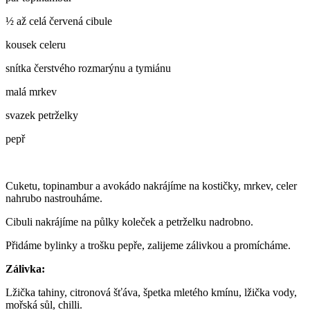
½ až celá červená cibule
kousek celeru
snítka čerstvého rozmarýnu a tymiánu
malá mrkev
svazek petrželky
pepř
Cuketu, topinambur a avokádo nakrájíme na kostičky, mrkev, celer
nahrubo nastrouháme.
Cibuli nakrájíme na půlky koleček a petrželku nadrobno.
Přidáme bylinky a trošku pepře, zalijeme zálivkou a promícháme.
Zálivka:
Lžička tahiny, citronová šťáva, špetka mletého kmínu, lžička vody,
mořská sůl, chilli.