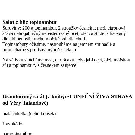
Salát z hlíz topinambur
Suroviny: 200 g topinambur, 2 stroužky česneku, med, citronová
šťáva nebo jablečný nepasterovaný ocet, olej za studena lisovaný
dle oblíbenosti, trochu mořské soli dle chuti.
Topinambury očistíme, nastrouháme na jemném struhadle a
promícháme s prolisovaným česnekem.
Na zálivku smícháme med, citr. šťávu nebo jabl.ocet, olej, mořskou
sůl a topinambury s česnekem zalijeme.
Bramborový salát (z knihy:SLUNEČNÍ ŽIVÁ STRAVA
od Věry Talandové)
malá cuketka (nebo kousek)
1 avokádo
pár topinambur