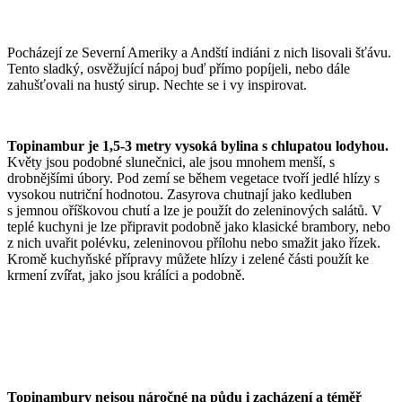
Pocházejí ze Severní Ameriky a Andští indiáni z nich lisovali šťávu.
Tento sladký, osvěžující nápoj buď přímo popíjeli, nebo dále
zahušťovali na hustý sirup. Nechte se i vy inspirovat.
Topinambur je 1,5-3 metry vysoká bylina s chlupatou lodyhou.
Květy jsou podobné slunečnici, ale jsou mnohem menší, s
drobnějšími úbory. Pod zemí se během vegetace tvoří jedlé hlízy s
vysokou nutriční hodnotou. Zasyrova chutnají jako kedluben
s jemnou oříškovou chutí a lze je použít do zeleninových salátů. V
teplé kuchyni je lze připravit podobně jako klasické brambory, nebo
z nich uvařit polévku, zeleninovou přílohu nebo smažit jako řízek.
Kromě kuchyňské přípravy můžete hlízy i zelené části použít ke
krmení zvířat, jako jsou králíci a podobně.
Topinambury nejsou náročné na půdu i zacházení a téměř