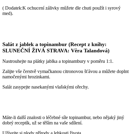
( Dodatek:K ochucení zálivky můžete dle chuti použít i syrový
med).
Salát z jablek a topinambur (Recept z knihy:
SLUNEČNÍ ŽIVÁ STRAVA: Věra Talandová)
Nastrouhejte na plátky jablka a topinambury v poměru 1:1.
Zalijte vše čerstvě vymačkanou citronovou šťávou a můžete doplnt
namočenými hrozinkami.
Salát zasypejte nasekanými vlašskými ořechy.
Máte-li další znalosti o léčebné síle topinambur, nebo nějaký jiný
dobrý receptík, už se těším na vaše sdílení.
Užívejte si plody přírody a lehkosti života.