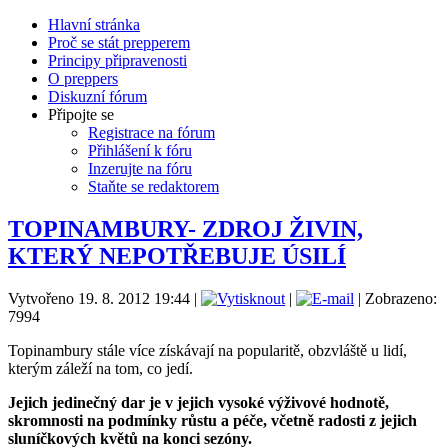
Hlavní stránka
Proč se stát prepperem
Principy připravenosti
O preppers
Diskuzní fórum
Připojte se
Registrace na fórum
Přihlášení k fóru
Inzerujte na fóru
Staňte se redaktorem
TOPINAMBURY- ZDROJ ŽIVIN,
KTERÝ NEPOTŘEBUJE ÚSILÍ
Vytvořeno 19. 8. 2012 19:44
|
|
| Zobrazeno:
7994
Topinambury stále více získávají na popularitě, obzvláště u lidí,
kterým záleží na tom, co jedí.
Jejich jedinečný dar je v jejich vysoké výživové hodnotě,
skromnosti na podmínky růstu a péče, včetně radosti z jejich
sluníčkových květů na konci sezóny.