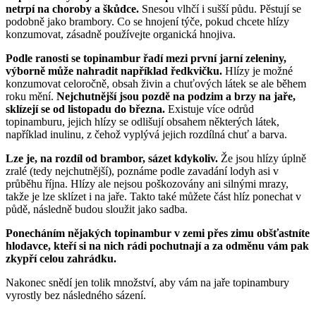
netrpí na choroby a škůdce.
Snesou vlhčí i sušší půdu. Pěstují se
podobně jako brambory. Co se hnojení týče, pokud chcete hlízy
konzumovat, zásadně používejte organická hnojiva.
Podle ranosti se topinambur řadí mezi první jarní zeleniny,
výborně může nahradit například ředkvičku.
Hlízy je možné
konzumovat celoročně, obsah živin a chuťových látek se ale během
roku mění.
Nejchutnější jsou pozdě na podzim a brzy na jaře,
sklízejí se od listopadu do března.
Existuje více odrůd
topinamburu, jejich hlízy se odlišují obsahem některých látek,
například inulinu, z čehož vyplývá jejich rozdílná chuť a barva.
Lze je, na rozdíl od brambor, sázet kdykoliv.
Že jsou hlízy úplně
zralé (tedy nejchutnější), poznáme podle zavadání lodyh asi v
průběhu října. Hlízy ale nejsou poškozovány ani silnými mrazy,
takže je lze sklízet i na jaře. Takto také můžete část hlíz ponechat v
půdě, následně budou sloužit jako sadba.
Ponecháním nějakých topinambur v zemi přes zimu obšťastníte
hlodavce, kteří si na nich rádi pochutnají a za odměnu vám pak
zkypří celou zahrádku.
Nakonec snědí jen tolik množství, aby vám na jaře topinambury
vyrostly bez následného sázení.