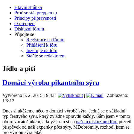
Hlavní stránka
Proč se stát prepperem
Principy připravenosti
O preppers
Diskuzní fórum
Připojte se
Registrace na fórum
Přihlášení k fóru
Inzerujte na fóru
Staňte se redaktorem
Jídlo a pití
Domácí výroba pikantního sýra
Vytvořeno 5. 2. 2015 19:43
|
|
| Zobrazeno:
17812
Dnes si ukážeme něco o domácí výrobě sýra. Jedná se o základní
typ čerstvého sýru, který zvládne opravdu každý. Sám jsem v tomto
oboru začátečníkem, a když jsem si na
našem diskuzním fóru
přečetl
příspěvek od naší expertky přes sýry, MDobromily, rozhodl jsem se
pro výrobu sýra také.