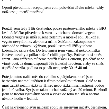
Oproti původnímu receptu jsem volil poloviční dávku mléka, vždy
totiž testuji menší množství.
Použil jsem tedy 1 litr čerstvého, pouze pasterovaného mléka v BIO
kvalitě. Mléko přivedeme k varu a vmícháme domácí vegetu.
Domácí vegeta je směs sušené zeleniny a mořské soli. Jelikož si
vegetu nevyrábíme, ale doma máme Solčanku zakoupenou v
obchodě se zdravou výživou, použil jsem půl lžičky tohoto
kořenícího přípravku. Do této směsi jsem vmíchal několik lístků
čerstvé bazalky a půlku sušené chilli papričky. Poté se musí směs
srazit. Jako srážedlo můžeme použít šťávu z citronu, jablečný nebo
vinný ocet. Já doma disponuji 5% jablečným octem, a aby se směs
úspěšně srazila, padl na to panák octa, tedy 30 až 40 ml.
Poté je nutno nalít směs do cedníku s plátýnkem, které jsem
barbarsky nahradil utěrkou k těmto pokusům určenou. Celé se to
musí zatížit něčím těžkým. Hrnec nebo těžká mísa naplněná vodou
je dobrá volba. Sýr jsem takto nechal zatížený asi 20 minut. Rozhodl
jsem se trochu syrovátky osolit a vložit do toho ten sýr a nechat
několik hodin v lednici.
Část nakrájeného sýru naložím spolu se sušenými rajčaty, česnekem,