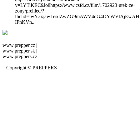
v=LYTiKEC9Jo8https://www.csfd.cz/film/1702923-utek-ze-
zony/prehled/?
fbclid=IwY2xjawTesdZwZG9mAWV4dG4DYWVtAjEwA
IFnKVn...
www.prepper.cz |
www.prepper.sk |
www.preppers.cz
Copyright © PREPPERS