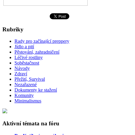
Rubriky
Rady pro začínající preppery
Jídlo a pití
Pěstování, zahradničení
Léčivé rostliny
Soběstačnost
Návody
Zdraví
Přežití, Survival
Nezařazené
Dokumenty ke stažení
Komunity
Minimalismus
Aktivní témata na fóru