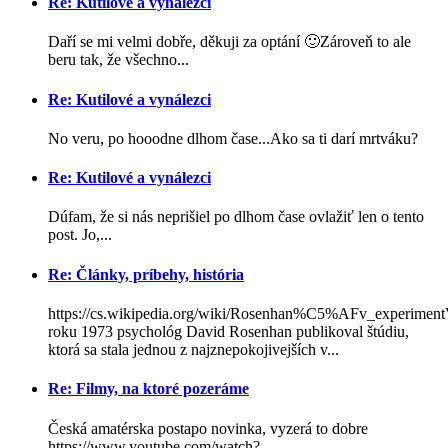
Re: Kutilové a vynálezci
Daří se mi velmi dobře, děkuji za optání 🙂Zároveň to ale
beru tak, že všechno...
Re: Kutilové a vynálezci
No veru, po hooodne dlhom čase...Ako sa ti darí mrtváku?
Re: Kutilové a vynálezci
Dúfam, že si nás neprišiel po dlhom čase ovlažiť len o tento
post. Jo,...
Re: Články, príbehy, história
https://cs.wikipedia.org/wiki/Rosenhan%C5%AFv_experimen
roku 1973 psychológ David Rosenhan publikoval štúdiu,
ktorá sa stala jednou z najznepokojivejších v...
Re: Filmy, na ktoré pozeráme
Česká amatérska postapo novinka, vyzerá to dobre
https://www.youtube.com/watch?