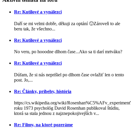
Re: Kutilové a vynálezci
Daří se mi velmi dobře, děkuji za optání 🙂Zároveň to ale
beru tak, že všechno...
Re: Kutilové a vynálezci
No veru, po hooodne dlhom čase...Ako sa ti darí mrtváku?
Re: Kutilové a vynálezci
Dúfam, že si nás neprišiel po dlhom čase ovlažiť len o tento
post. Jo,...
Re: Články, príbehy, história
https://cs.wikipedia.org/wiki/Rosenhan%C5%AFv_experimen
roku 1973 psychológ David Rosenhan publikoval štúdiu,
ktorá sa stala jednou z najznepokojivejších v...
Re: Filmy, na ktoré pozeráme