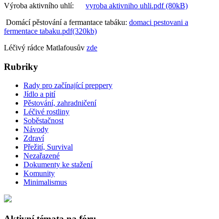
Výroba aktivního uhlí:
vyroba aktivniho uhli.pdf (80kB)
Domácí pěstování a fermantace tabáku:
domaci pestovani a
fermentace tabaku.pdf(320kb)
Léčivý rádce Matlafousův
zde
Rubriky
Rady pro začínající preppery
Jídlo a pití
Pěstování, zahradničení
Léčivé rostliny
Soběstačnost
Návody
Zdraví
Přežití, Survival
Nezařazené
Dokumenty ke stažení
Komunity
Minimalismus
Aktivní témata na fóru