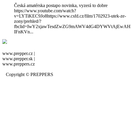
Česká amatérska postapo novinka, vyzerá to dobre
https://www.youtube.com/watch?
v=LYTiKEC9Jo8https://www.csfd.cz/film/1702923-utek-ze-
zony/prehled/?
fbclid=IwY2xjawTesdZwZG9mAWV4dG4DYWVtAjEwA
IFnKVn...
www.prepper.cz |
www.prepper.sk |
www.preppers.cz
Copyright © PREPPERS